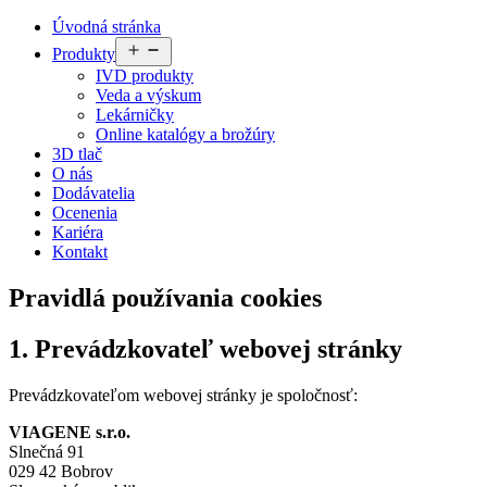
Úvodná stránka
Open
Produkty
menu
IVD produkty
Veda a výskum
Lekárničky
Online katalógy a brožúry
3D tlač
O nás
Dodávatelia
Ocenenia
Kariéra
Kontakt
Pravidlá používania cookies
1. Prevádzkovateľ webovej stránky
Prevádzkovateľom webovej stránky je spoločnosť:
VIAGENE s.r.o.
Slnečná 91
029 42 Bobrov