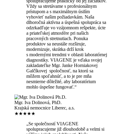
spolupracujeme prakticky od jej začiatkov.
Vždy sa stretávame s profesionálnym
prístupom a s maximálnym úsilím
vyhovieť našim požiadavkám. Naša
dlhoročná aktívna a úspešná spolupráca sa
odzrkadľuje vo vzájomnom rešpekte, úcte
a priateľskej atmosfére pri našich
pracovných stretnutiach. Ponuka
produktov sa neustále rozširuje,
modernizuje, skrátka drží krok
s modernými trendmi v oblasti laboratórnej
diagnostiky. VIAGENE je vďaka svojej
zakladateľke Mgr. Janke Horniakovej
Galčíkovej spoločnosť, na ktorú sa
môžem spoľahnúť, a to je pre mňa
nesmierne dôležité, aby laboratórium
mohlo úspešne fungovať.“
Mgr. Iva Dolinová, PhD.
Krajská nemocnice Liberec, a.s.
★★★★★
„Se společností VIAGENE
spolupracujeme již dlouhodobě a velmi si