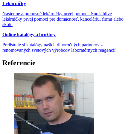
Lekárničky
Nástenné a prenosné lekárničky prvej pomoci. Spoľahlivé
lekárničky prvej pomoci pre domácnosť, kanceláriu, firmu alebo
školu
Online katalógy a brožúry
Prelistujte si katalógy našich dlhoročných partnerov –
renomovaných svetových výrobcov laboratórnych reagencií.
Referencie