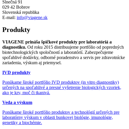
Slnečná 91
029 42 Bobrov
Slovenská republika
E-mail:
info@viagene.sk
Produkty
VIAGENE prináša špičkové produkty pre laboratóriá a
diagnostiku.
Od roku 2015 distribuujeme portfólio od popredných
biotechnologických spoločností a laboratórií. Zabezpečujeme
spoľahlivé dodávky, odborné poradenstvo a servis pre zdravotnícke
zariadenia, výskum aj priemysel.
IVD produkty
Ponúkame široké portfólio IVD produktov (in vitro diagnostiky)
určených na spoľahlivé a presné vyšetrenie biologických vzoriek,
ako je krv, moč či tkanivá.
Veda a výskum
Ponúkame široké portfólio produktov a technológií určených pre
laboratórny výskum v oblasti bunkovej biológie, imunológie,
genetiky a biochémie.