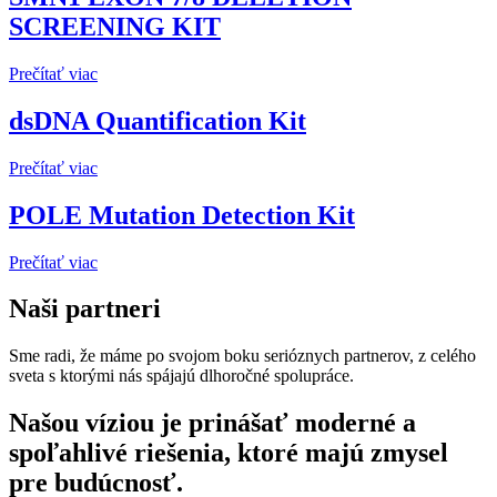
SCREENING KIT
Prečítať viac
dsDNA Quantification Kit
Prečítať viac
POLE Mutation Detection Kit
Prečítať viac
Naši partneri
Sme radi, že máme po svojom boku serióznych partnerov, z celého
sveta s ktorými nás spájajú dlhoročné spolupráce.
abbexa.com
acdbio.com
antibodies.com
apogeeflow.com
arborassays.com
bdrdiagnostics.com
bifour.com
bio-
biolegend.com
biomaxima.com
centralchem.sk
CrystalChem
cwbiosciences.com
cybergene.com
demeditec.com
diacarta.com
elabscience.com
elkbiotech.com
empiregenomics.com
entrogen.com/web4/
epithelix.com
FineTest
genmark.com.tr
gerbion.com
grisp.pt
https://www.izon.com/
IBJB
ldn.de
linear.es/en
medchemexpress.com
medxtmc.net
nerbe-
nippongenetics.eu
novusbio.com
ptglab.com
rndsystems.com
sarstedt.com
sigmaaldrich.com/SK/en
spacegen.com
streck.com
thermofisher.com
tocris.com
Whalt
Našou víziou je prinášať moderné a
techne.com
(Institut
plus.de/en-
spoľahlivé riešenia, ktoré majú zmysel
de
us/
Biotechnologies
pre budúcnosť.
Jacques