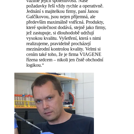
vážíme jejich spolehlivosti. Naše
požadavky řeší vždy rychle a operativně.
Jednání s majitelkou firmy, paní Janou
Galčíkovou, jsou nejen příjemná, ale
především maximálně vstřícná. Produkty,
které společnost dodává, stejně jako firmy,
jež zastupuje, si dlouhodobě udržují
vysokou kvalitu. Vyšetření, která s nimi
realizujeme, pravidelně procházejí
mezinárodní kontrolou kvality. Velmi si
cením také toho, že je firma VIAGENE
řízena srdcem – nikoli jen čistě obchodní
logikou.“