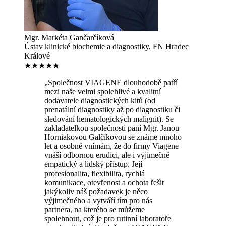
Mgr. Markéta Gančarčíková
Ústav klinické biochemie a diagnostiky, FN Hradec
Králové
★★★★★
„Společnost VIAGENE dlouhodobě patří
mezi naše velmi spolehlivé a kvalitní
dodavatele diagnostických kitů (od
prenatální diagnostiky až po diagnostiku či
sledování hematologických malignit). Se
zakladatelkou společnosti paní Mgr. Janou
Horniakovou Galčíkovou se známe mnoho
let a osobně vnímám, že do firmy Viagene
vnáší odbornou erudici, ale i výjimečně
empatický a lidský přístup. Její
profesionalita, flexibilita, rychlá
komunikace, otevřenost a ochota řešit
jakýkoliv náš požadavek je něco
výjimečného a vytváří tím pro nás
partnera, na kterého se můžeme
spolehnout, což je pro rutinní laboratoře